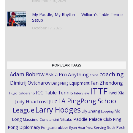
November 10, 2025
My Paddle, My Rhythm – William’s Table Tennis
Setup
October 17, 2025
POPULAR TAGS
coaching
Adam Bobrow
Ask a Pro Anything
China
Dimitrij Ovtcharov
Fan Zhendong
Equipment
Ding Ning
ITTF
ICC Table Tennis
Jiwei Xia
Hugo Calderano
Interview
LA PingPong School
Judy Hoarfrost
JUIC
Larry Hodges
League
Ma
Lily Zhang
Looping
Paddle Palace Club
Ping
Long
Nittaku
Massimo Constantini
Pong Diplomacy
Seth Pech
rubber
Pongcast
Ryan Hoarfrost
Serving