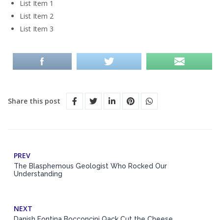
List Item 1
List Item 2
List Item 3
Share this post
PREV
The Blasphemous Geologist Who Rocked Our
Understanding
NEXT
Danish Fontina Bocconcini Qack Cut the Cheese