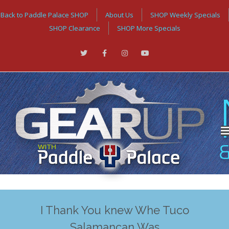
Back to Paddle Palace SHOP
About Us
SHOP Weekly Specials
SHOP Clearance
SHOP More Specials
I Thank You knew Whe Tuco
Salamancan Was